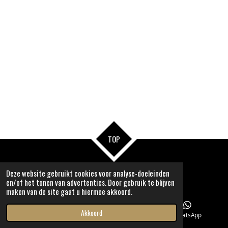
TOP
© 2022-2027Memory 4 You/ On Your Beauty
Deze website gebruikt cookies voor analyse-doeleinden
en/of het tonen van advertenties. Door gebruik te blijven
maken van de site gaat u hiermee akkoord.
Akkoord
E-mailadres
Facebook
WhatsApp