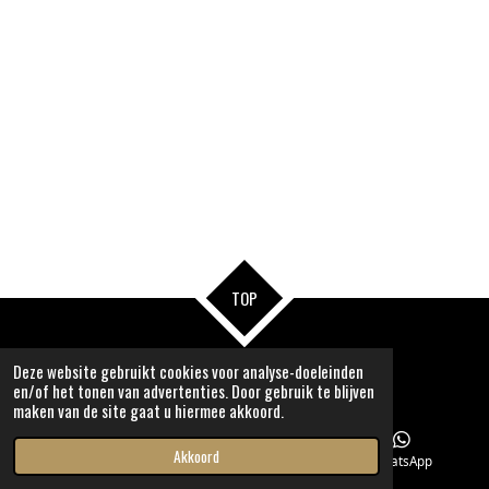
TOP
© 2022-2027Memory 4 You/ On Your Beauty
Deze website gebruikt cookies voor analyse-doeleinden
en/of het tonen van advertenties. Door gebruik te blijven
maken van de site gaat u hiermee akkoord.
Akkoord
E-mailadres
Facebook
WhatsApp